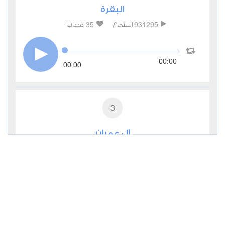
البقرة
35
931295
استماع
اعجاب
00:00
00:00
3
آل عمران
9
285483
استماع
اعجاب
00:00
00:00