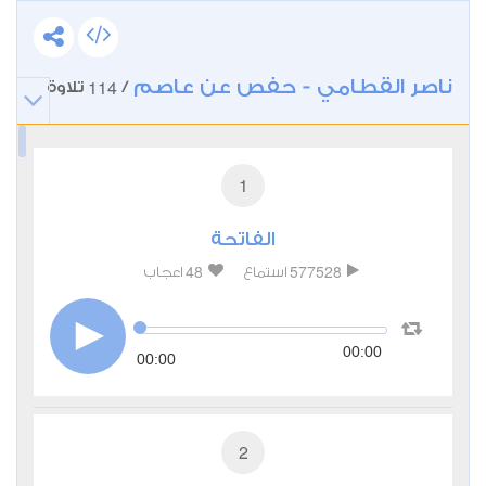
ناصر القطامي - حفص عن عاصم
114
/
تلاوة
1
الفاتحة
48
577528
استماع
اعجاب
00:00
00:00
2