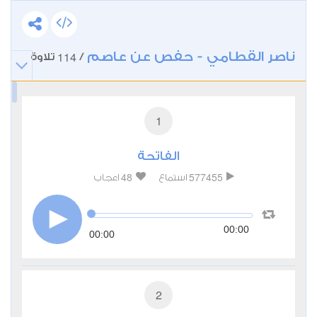
ناصر القطامي - حفص عن عاصم
114
/
تلاوة
1
الفاتحة
48
577455
استماع
اعجاب
00:00
00:00
2