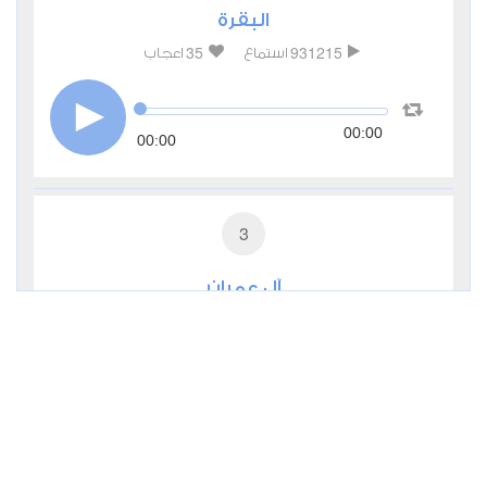
البقرة
35
931215
استماع
اعجاب
00:00
00:00
3
آل عمران
9
285456
استماع
اعجاب
00:00
00:00