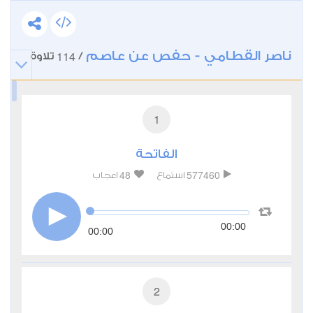
ناصر القطامي - حفص عن عاصم
114
/
تلاوة
1
الفاتحة
48
577460
استماع
اعجاب
00:00
00:00
2