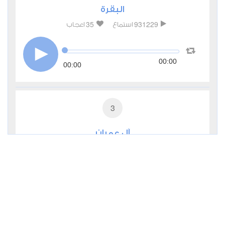
البقرة
35
931229
استماع
اعجاب
00:00
00:00
3
آل عمران
9
285459
استماع
اعجاب
00:00
00:00