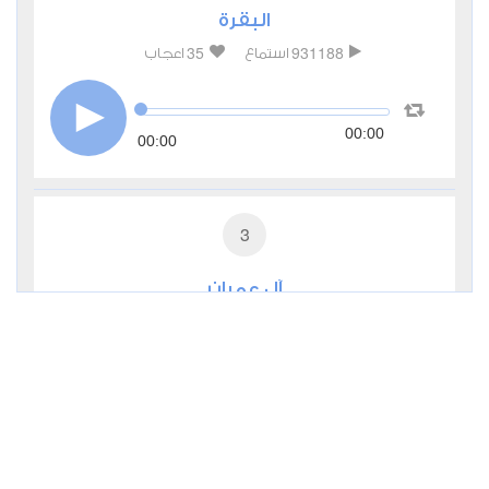
البقرة
35
931188
استماع
اعجاب
00:00
00:00
3
آل عمران
9
285448
استماع
اعجاب
00:00
00:00