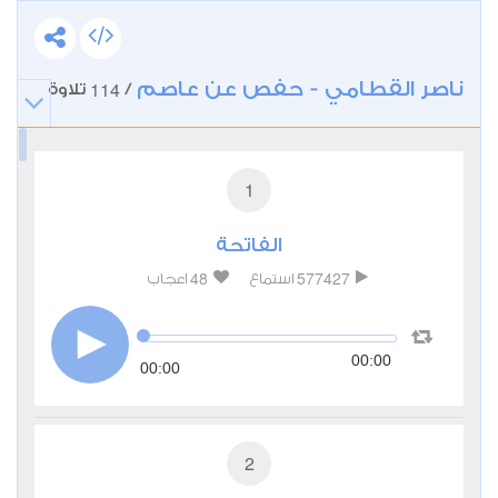
ناصر القطامي - حفص عن عاصم
114
/
تلاوة
1
الفاتحة
48
577427
استماع
اعجاب
00:00
00:00
2