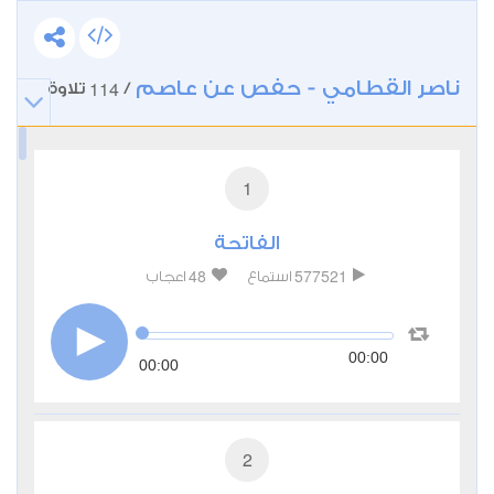
ناصر القطامي - حفص عن عاصم
114
/
تلاوة
1
الفاتحة
48
577521
استماع
اعجاب
00:00
00:00
2