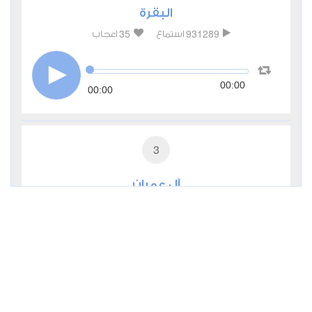
البقرة
35
931289
استماع
اعجاب
00:00
00:00
3
آل عمران
9
285480
استماع
اعجاب
00:00
00:00