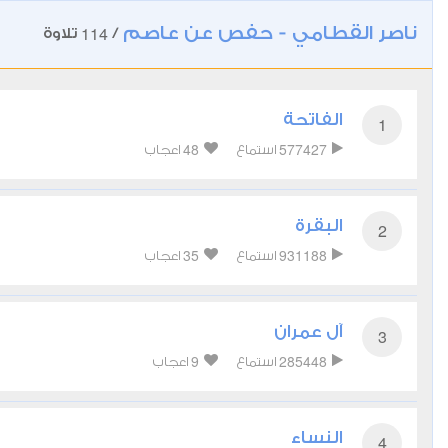
ناصر القطامي - حفص عن عاصم
114
/
تلاوة
الفاتحة
1
48
577427
استماع
اعجاب
البقرة
2
35
931188
استماع
اعجاب
آل عمران
3
9
285448
استماع
اعجاب
النساء
4