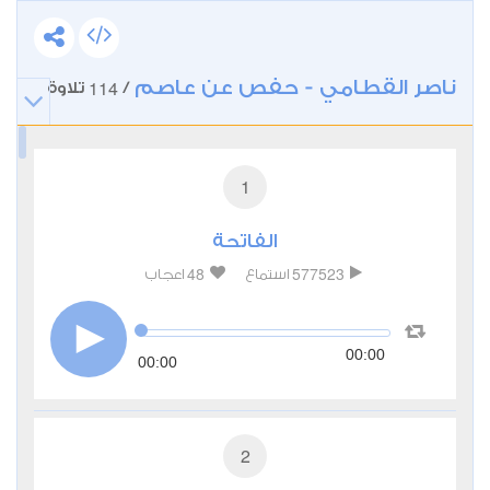
ناصر القطامي - حفص عن عاصم
114
/
تلاوة
1
الفاتحة
48
577523
استماع
اعجاب
00:00
00:00
2