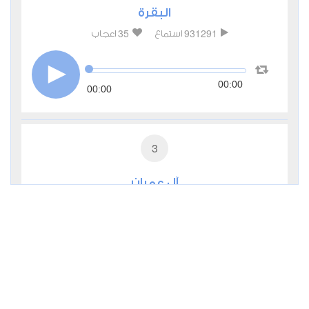
البقرة
35
931291
استماع
اعجاب
00:00
00:00
3
آل عمران
9
285483
استماع
اعجاب
00:00
00:00