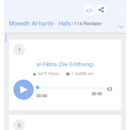
Moeedh Al-harthi - Hafs
/
114
Recitator
1
al-Fātiha (Die Eröffnung)
6473
Hören
1
Gefällt mir
00:00
00:00
2