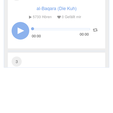
al-Baqara (Die Kuh)
5733
Hören
0
Gefällt mir
00:00
00:00
3
Āl ʿImrān (Die Sippe Imrans)
3651
Hören
0
Gefällt mir
00:00
00:00