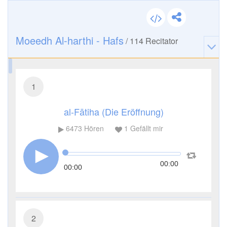
Moeedh Al-harthi - Hafs
/
114
Recitator
1
al-Fātiha (Die Eröffnung)
6473
Hören
1
Gefällt mir
00:00
00:00
2