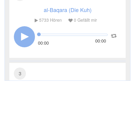
al-Baqara (Die Kuh)
5733
Hören
0
Gefällt mir
00:00
00:00
3
Āl ʿImrān (Die Sippe Imrans)
3651
Hören
0
Gefällt mir
00:00
00:00