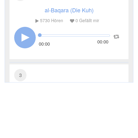
al-Baqara (Die Kuh)
5730
Hören
0
Gefällt mir
00:00
00:00
3
Āl ʿImrān (Die Sippe Imrans)
3651
Hören
0
Gefällt mir
00:00
00:00