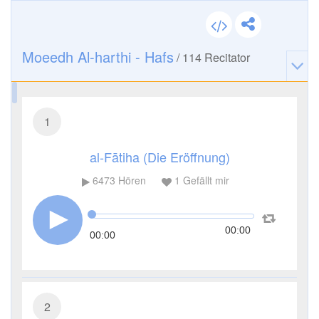
Moeedh Al-harthi - Hafs
/
114
Recitator
1
al-Fātiha (Die Eröffnung)
6473
Hören
1
Gefällt mir
00:00
00:00
2