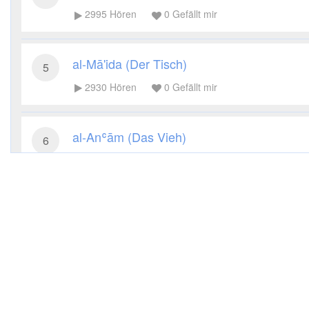
2995
Hören
0
Gefällt mir
al-Mā'ida (Der Tisch)
5
2930
Hören
0
Gefällt mir
al-Anʿām (Das Vieh)
6
2723
Hören
0
Gefällt mir
al-Aʿrāf (Die Höhen)
7
2971
Hören
0
Gefällt mir
al-Anfāl (Die Beute)
8
3011
Hören
0
Gefällt mir