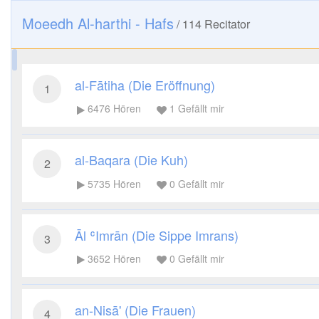
Moeedh Al-harthi - Hafs
/
114
Recitator
al-Fātiha (Die Eröffnung)
1
6476
Hören
1
Gefällt mir
al-Baqara (Die Kuh)
2
5735
Hören
0
Gefällt mir
Āl ʿImrān (Die Sippe Imrans)
3
3652
Hören
0
Gefällt mir
an-Nisā' (Die Frauen)
4