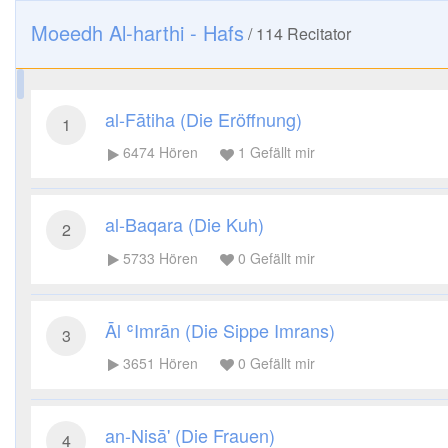
Moeedh Al-harthi - Hafs
/
114
Recitator
al-Fātiha (Die Eröffnung)
1
6474
Hören
1
Gefällt mir
al-Baqara (Die Kuh)
2
5733
Hören
0
Gefällt mir
Āl ʿImrān (Die Sippe Imrans)
3
3651
Hören
0
Gefällt mir
an-Nisā' (Die Frauen)
4