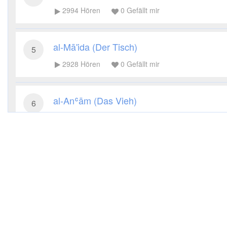
2994
Hören
0
Gefällt mir
al-Mā'ida (Der Tisch)
5
2928
Hören
0
Gefällt mir
al-Anʿām (Das Vieh)
6
2721
Hören
0
Gefällt mir
al-Aʿrāf (Die Höhen)
7
2969
Hören
0
Gefällt mir
al-Anfāl (Die Beute)
8
3006
Hören
0
Gefällt mir