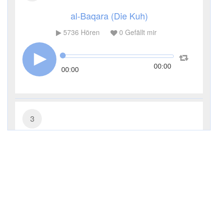
al-Baqara (Die Kuh)
5736
Hören
0
Gefällt mir
00:00
00:00
3
Āl ʿImrān (Die Sippe Imrans)
3656
Hören
0
Gefällt mir
00:00
00:00