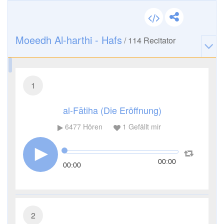
Moeedh Al-harthi - Hafs
/
114
Recitator
1
al-Fātiha (Die Eröffnung)
6477
Hören
1
Gefällt mir
00:00
00:00
2