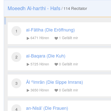
Moeedh Al-harthi - Hafs
/
114
Recitator
al-Fātiha (Die Eröffnung)
1
6471
Hören
1
Gefällt mir
al-Baqara (Die Kuh)
2
5725
Hören
0
Gefällt mir
Āl ʿImrān (Die Sippe Imrans)
3
3650
Hören
0
Gefällt mir
an-Nisā' (Die Frauen)
4