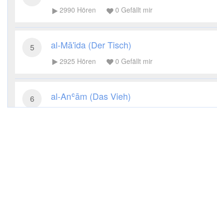
2990
Hören
0
Gefällt mir
al-Mā'ida (Der Tisch)
5
2925
Hören
0
Gefällt mir
al-Anʿām (Das Vieh)
6
2719
Hören
0
Gefällt mir
al-Aʿrāf (Die Höhen)
7
2961
Hören
0
Gefällt mir
al-Anfāl (Die Beute)
8
2993
Hören
0
Gefällt mir