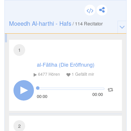
Moeedh Al-harthi - Hafs
/
114
Recitator
1
al-Fātiha (Die Eröffnung)
6477
Hören
1
Gefällt mir
00:00
00:00
2