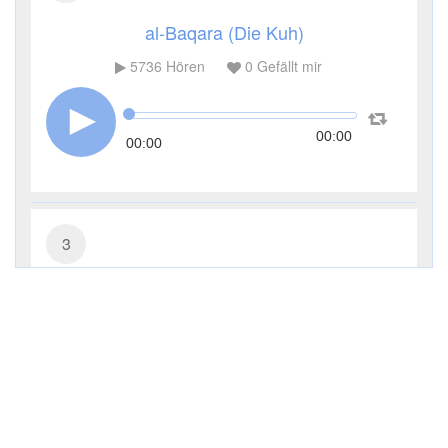
al-Baqara (Die Kuh)
5736
Hören
0
Gefällt mir
00:00
00:00
3
Āl ʿImrān (Die Sippe Imrans)
3656
Hören
0
Gefällt mir
00:00
00:00