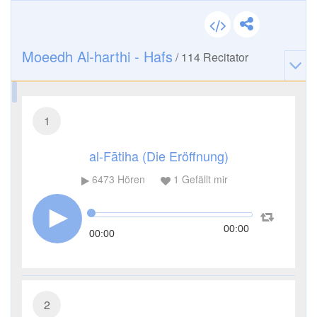
Moeedh Al-harthi - Hafs
/
114
Recitator
1
al-Fātiha (Die Eröffnung)
6473
Hören
1
Gefällt mir
00:00
00:00
2