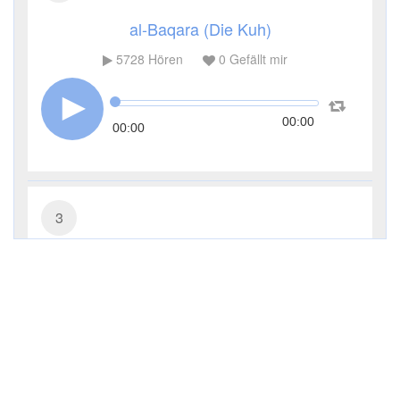
al-Baqara (Die Kuh)
5728
Hören
0
Gefällt mir
00:00
00:00
3
Āl ʿImrān (Die Sippe Imrans)
3651
Hören
0
Gefällt mir
00:00
00:00