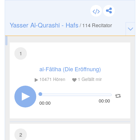
Yasser Al-Qurashi - Hafs
/
114
Recitator
1
al-Fātiha (Die Eröffnung)
10471
Hören
1
Gefällt mir
00:00
00:00
2