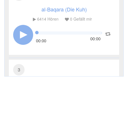
al-Baqara (Die Kuh)
6414
Hören
0
Gefällt mir
00:00
00:00
3
Āl ʿImrān (Die Sippe Imrans)
3788
Hören
0
Gefällt mir
00:00
00:00