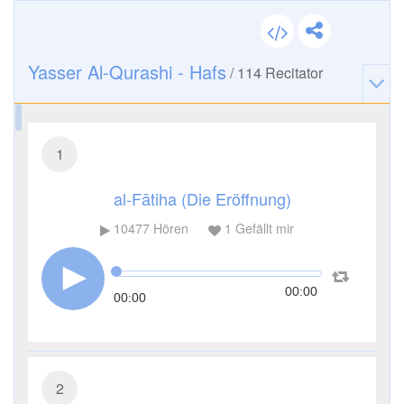
Yasser Al-Qurashi - Hafs
/
114
Recitator
1
al-Fātiha (Die Eröffnung)
10477
Hören
1
Gefällt mir
00:00
00:00
2