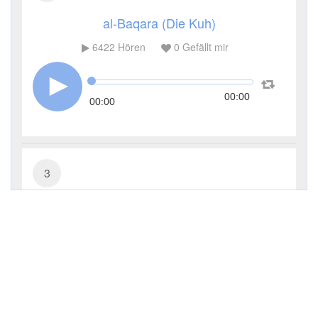
al-Baqara (Die Kuh)
6422
Hören
0
Gefällt mir
00:00
00:00
3
Āl ʿImrān (Die Sippe Imrans)
3798
Hören
0
Gefällt mir
00:00
00:00