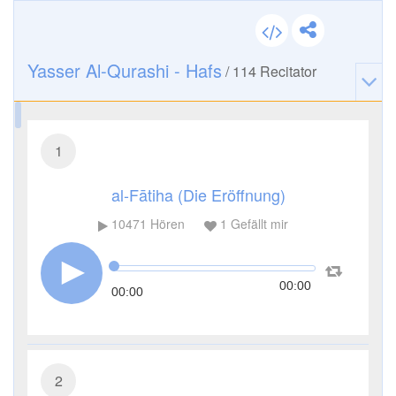
Yasser Al-Qurashi - Hafs
/
114
Recitator
1
al-Fātiha (Die Eröffnung)
10471
Hören
1
Gefällt mir
00:00
00:00
2