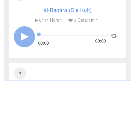
al-Baqara (Die Kuh)
6414
Hören
0
Gefällt mir
00:00
00:00
3
Āl ʿImrān (Die Sippe Imrans)
3788
Hören
0
Gefällt mir
00:00
00:00