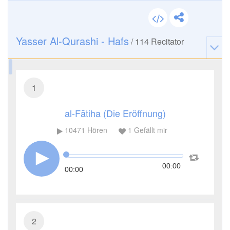
Yasser Al-Qurashi - Hafs
/
114
Recitator
1
al-Fātiha (Die Eröffnung)
10471
Hören
1
Gefällt mir
00:00
00:00
2