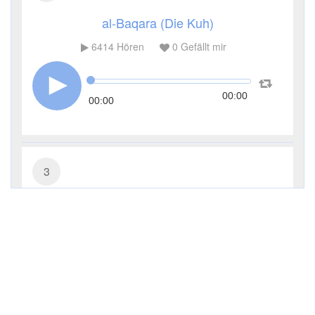
al-Baqara (Die Kuh)
6414
Hören
0
Gefällt mir
00:00
00:00
3
Āl ʿImrān (Die Sippe Imrans)
3788
Hören
0
Gefällt mir
00:00
00:00