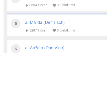
3334
Hören
0
Gefällt mir
al-Mā'ida (Der Tisch)
5
3267
Hören
0
Gefällt mir
al-Anʿām (Das Vieh)
6
9689
Hören
0
Gefällt mir
al-Aʿrāf (Die Höhen)
7
2869
Hören
0
Gefällt mir
al-Anfāl (Die Beute)
8
2591
Hören
0
Gefällt mir