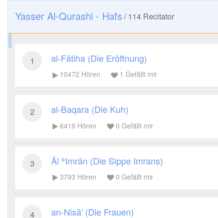
Yasser Al-Qurashi - Hafs
/
114
Recitator
al-Fātiha (Die Eröffnung)
1
10472
Hören
1
Gefällt mir
al-Baqara (Die Kuh)
2
6419
Hören
0
Gefällt mir
Āl ʿImrān (Die Sippe Imrans)
3
3793
Hören
0
Gefällt mir
an-Nisā' (Die Frauen)
4