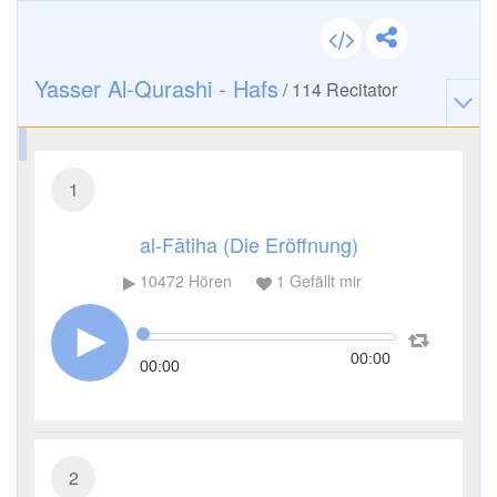
Yasser Al-Qurashi - Hafs
/
114
Recitator
1
al-Fātiha (Die Eröffnung)
10472
Hören
1
Gefällt mir
00:00
00:00
2