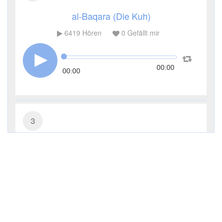
al-Baqara (Die Kuh)
6419
Hören
0
Gefällt mir
00:00
00:00
3
Āl ʿImrān (Die Sippe Imrans)
3793
Hören
0
Gefällt mir
00:00
00:00