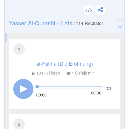
Yasser Al-Qurashi - Hafs
/
114
Recitator
1
al-Fātiha (Die Eröffnung)
10473
Hören
1
Gefällt mir
00:00
00:00
2