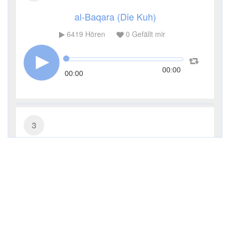
al-Baqara (Die Kuh)
6419
Hören
0
Gefällt mir
00:00
00:00
3
Āl ʿImrān (Die Sippe Imrans)
3793
Hören
0
Gefällt mir
00:00
00:00