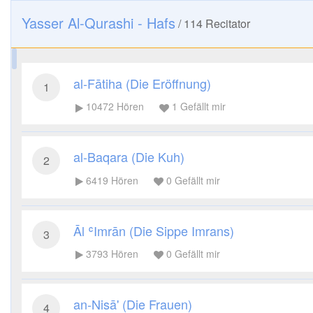
Yasser Al-Qurashi - Hafs
/
114
Recitator
al-Fātiha (Die Eröffnung)
1
10472
Hören
1
Gefällt mir
al-Baqara (Die Kuh)
2
6419
Hören
0
Gefällt mir
Āl ʿImrān (Die Sippe Imrans)
3
3793
Hören
0
Gefällt mir
an-Nisā' (Die Frauen)
4