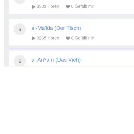
3333
Hören
0
Gefällt mir
al-Mā'ida (Der Tisch)
5
3265
Hören
0
Gefällt mir
al-Anʿām (Das Vieh)
6
9689
Hören
0
Gefällt mir
al-Aʿrāf (Die Höhen)
7
2869
Hören
0
Gefällt mir
al-Anfāl (Die Beute)
8
2591
Hören
0
Gefällt mir