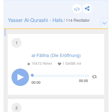
Yasser Al-Qurashi - Hafs
/
114
Recitator
1
al-Fātiha (Die Eröffnung)
10472
Hören
1
Gefällt mir
00:00
00:00
2