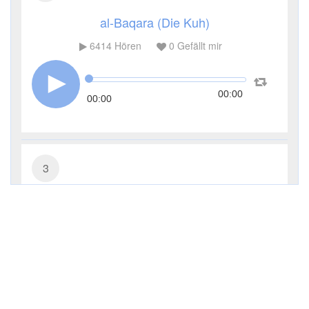
al-Baqara (Die Kuh)
6414
Hören
0
Gefällt mir
00:00
00:00
3
Āl ʿImrān (Die Sippe Imrans)
3789
Hören
0
Gefällt mir
00:00
00:00