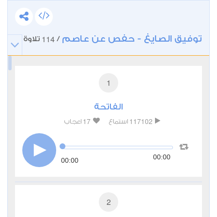
توفيق الصايغ - حفص عن عاصم
114
/
تلاوة
1
الفاتحة
17
117102
استماع
اعجاب
00:00
00:00
2