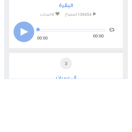
البقرة
6
139454
استماع
اعجاب
00:00
00:00
3
آل عمران
3
72391
استماع
اعجاب
00:00
00:00