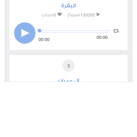
البقرة
6
139395
استماع
اعجاب
00:00
00:00
3
آل عمران
3
72320
استماع
اعجاب
00:00
00:00