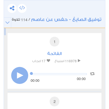
توفيق الصايغ - حفص عن عاصم
114
/
تلاوة
1
الفاتحة
17
116978
استماع
اعجاب
00:00
00:00
2