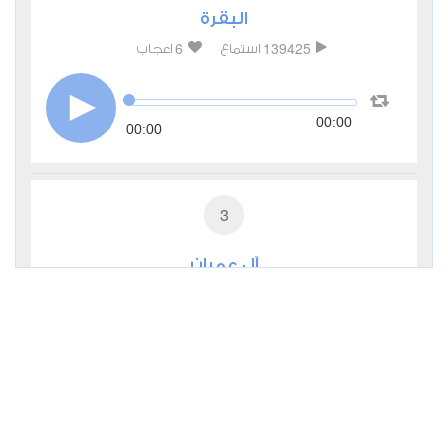
البقرة
6
139425
استماع
اعجاب
00:00
00:00
3
آل عمران
3
72357
استماع
اعجاب
00:00
00:00