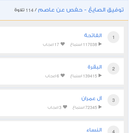
توفيق الصايغ - حفص عن عاصم
114
/
تلاوة
الفاتحة
1
17
117038
استماع
اعجاب
البقرة
2
6
139415
استماع
اعجاب
آل عمران
3
3
72345
استماع
اعجاب
النساء
4