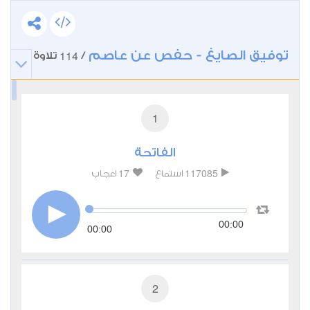
توفيق الصايغ - حفص عن عاصم
114
/
تلاوة
1
الفاتحة
17
117085
استماع
اعجاب
00:00
00:00
2