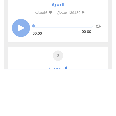
البقرة
6
139439
استماع
اعجاب
00:00
00:00
3
آل عمران
3
72381
استماع
اعجاب
00:00
00:00