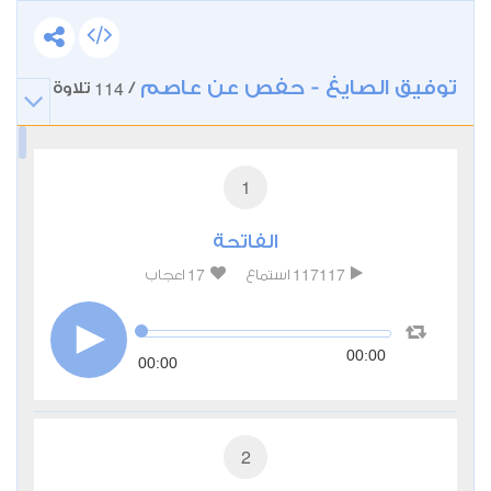
توفيق الصايغ - حفص عن عاصم
114
/
تلاوة
1
الفاتحة
17
117117
استماع
اعجاب
00:00
00:00
2