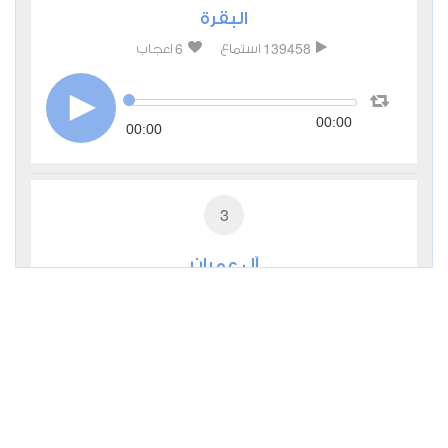
البقرة
6
139458
استماع
اعجاب
00:00
00:00
3
آل عمران
3
72400
استماع
اعجاب
00:00
00:00