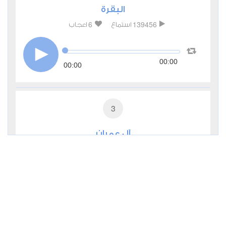
البقرة
6
139456
استماع
اعجاب
00:00
00:00
3
آل عمران
3
72400
استماع
اعجاب
00:00
00:00