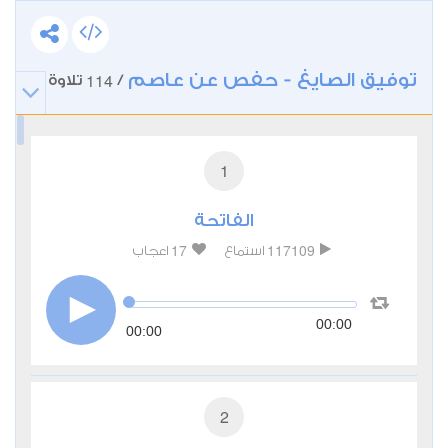
توفيق الصايغ - حفص عن عاصم
114
/
تلاوة
1
الفاتحة
17
117109
استماع
اعجاب
00:00
00:00
2