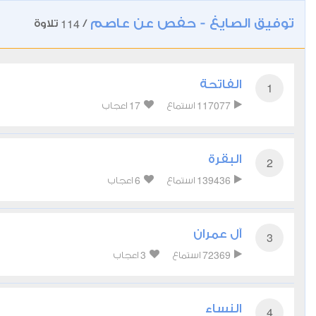
توفيق الصايغ - حفص عن عاصم
114
/
تلاوة
الفاتحة
1
17
117077
استماع
اعجاب
البقرة
2
6
139436
استماع
اعجاب
آل عمران
3
3
72369
استماع
اعجاب
النساء
4