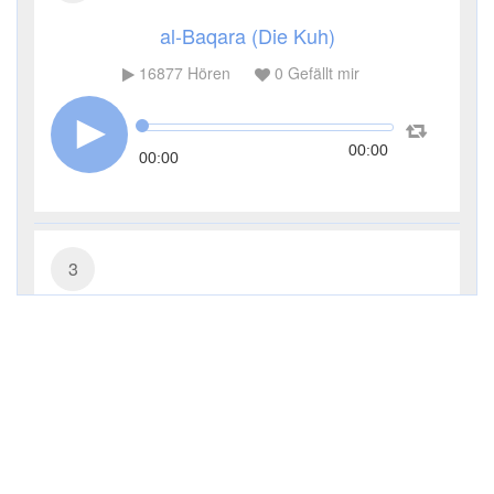
al-Baqara (Die Kuh)
16877
Hören
0
Gefällt mir
00:00
00:00
3
Āl ʿImrān (Die Sippe Imrans)
8387
Hören
0
Gefällt mir
00:00
00:00