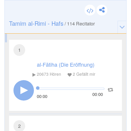
Tamim al-Rimi - Hafs
/
114
Recitator
1
al-Fātiha (Die Eröffnung)
20673
Hören
2
Gefällt mir
00:00
00:00
2