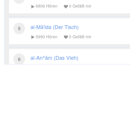
6806
Hören
0
Gefällt mir
al-Mā'ida (Der Tisch)
5
5990
Hören
0
Gefällt mir
al-Anʿām (Das Vieh)
6
5533
Hören
0
Gefällt mir
al-Aʿrāf (Die Höhen)
7
5472
Hören
0
Gefällt mir
al-Anfāl (Die Beute)
8
5770
Hören
0
Gefällt mir