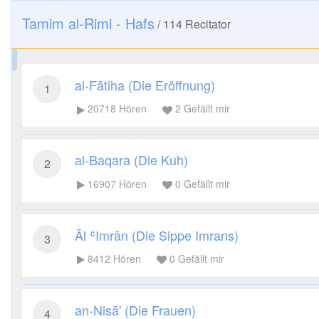
Tamim al-Rimi - Hafs
/
114
Recitator
al-Fātiha (Die Eröffnung)
1
20718
Hören
2
Gefällt mir
al-Baqara (Die Kuh)
2
16907
Hören
0
Gefällt mir
Āl ʿImrān (Die Sippe Imrans)
3
8412
Hören
0
Gefällt mir
an-Nisā' (Die Frauen)
4