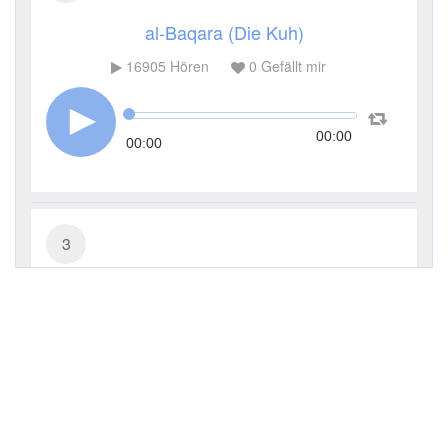
al-Baqara (Die Kuh)
16905
Hören
0
Gefällt mir
00:00
00:00
3
Āl ʿImrān (Die Sippe Imrans)
8412
Hören
0
Gefällt mir
00:00
00:00