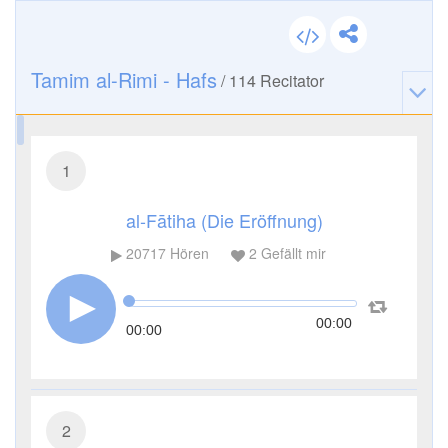
Tamim al-Rimi - Hafs
/
114
Recitator
1
al-Fātiha (Die Eröffnung)
20717
Hören
2
Gefällt mir
00:00
00:00
2