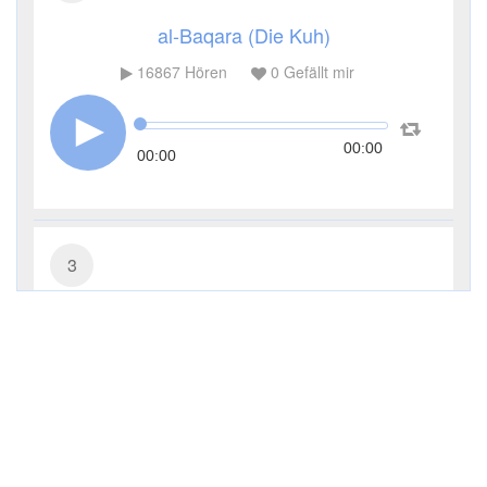
al-Baqara (Die Kuh)
16867
Hören
0
Gefällt mir
00:00
00:00
3
Āl ʿImrān (Die Sippe Imrans)
8381
Hören
0
Gefällt mir
00:00
00:00