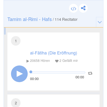
Tamim al-Rimi - Hafs
/
114
Recitator
1
al-Fātiha (Die Eröffnung)
20658
Hören
2
Gefällt mir
00:00
00:00
2