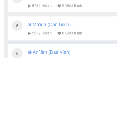
6765
Hören
0
Gefällt mir
al-Mā'ida (Der Tisch)
5
5972
Hören
0
Gefällt mir
al-Anʿām (Das Vieh)
6
5521
Hören
0
Gefällt mir
al-Aʿrāf (Die Höhen)
7
5442
Hören
0
Gefällt mir
al-Anfāl (Die Beute)
8
5761
Hören
0
Gefällt mir