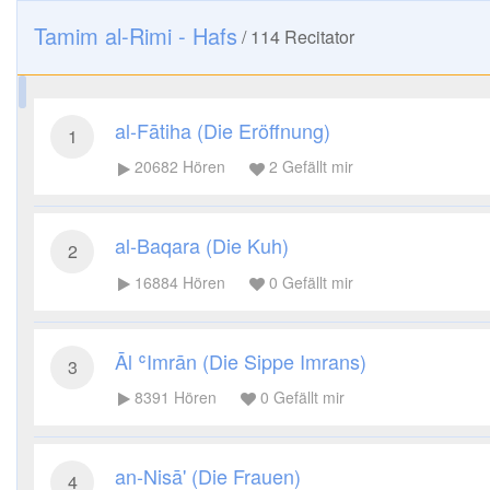
Tamim al-Rimi - Hafs
/
114
Recitator
al-Fātiha (Die Eröffnung)
1
20682
Hören
2
Gefällt mir
al-Baqara (Die Kuh)
2
16884
Hören
0
Gefällt mir
Āl ʿImrān (Die Sippe Imrans)
3
8391
Hören
0
Gefällt mir
an-Nisā' (Die Frauen)
4