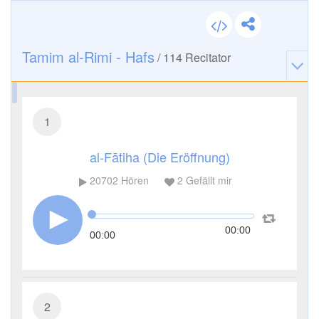
Tamim al-Rimi - Hafs
/
114
Recitator
1
al-Fātiha (Die Eröffnung)
20702
Hören
2
Gefällt mir
00:00
00:00
2