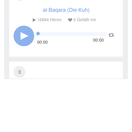
al-Baqara (Die Kuh)
16894
Hören
0
Gefällt mir
00:00
00:00
3
Āl ʿImrān (Die Sippe Imrans)
8406
Hören
0
Gefällt mir
00:00
00:00