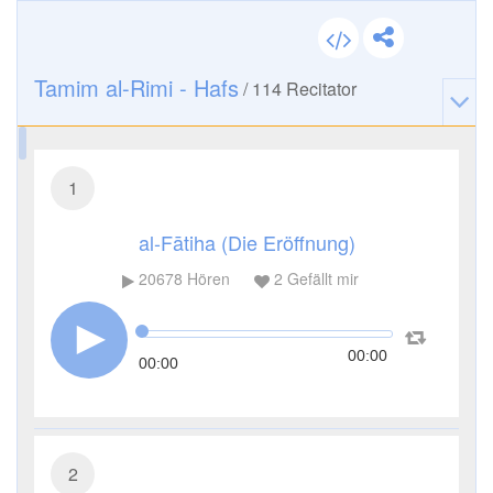
Tamim al-Rimi - Hafs
/
114
Recitator
1
al-Fātiha (Die Eröffnung)
20678
Hören
2
Gefällt mir
00:00
00:00
2