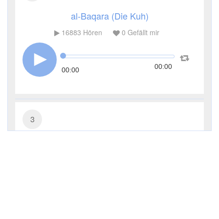
al-Baqara (Die Kuh)
16883
Hören
0
Gefällt mir
00:00
00:00
3
Āl ʿImrān (Die Sippe Imrans)
8388
Hören
0
Gefällt mir
00:00
00:00