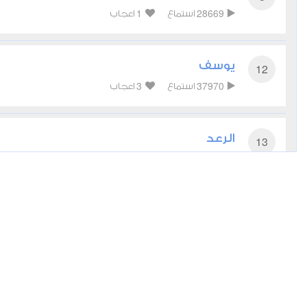
1
28669
استماع
اعجاب
يوسف
12
3
37970
استماع
اعجاب
الرعد
13
0
28808
استماع
اعجاب
إبراهيم
14
1
23531
استماع
اعجاب
الكهف
18
4
28385
استماع
اعجاب