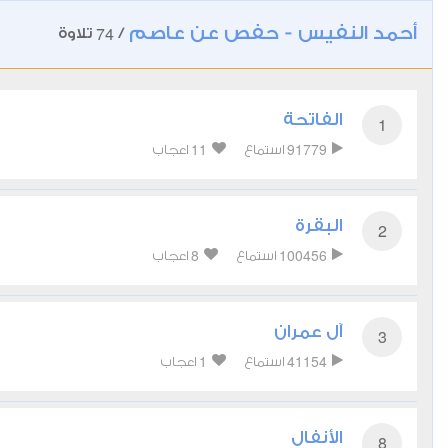
أحمد النفيس - حفص عن عاصم
74
/
تلاوة
الفاتحة
1
11
91779
استماع
اعجاب
البقرة
2
8
100456
استماع
اعجاب
آل عمران
3
1
41154
استماع
اعجاب
الأنفال
8