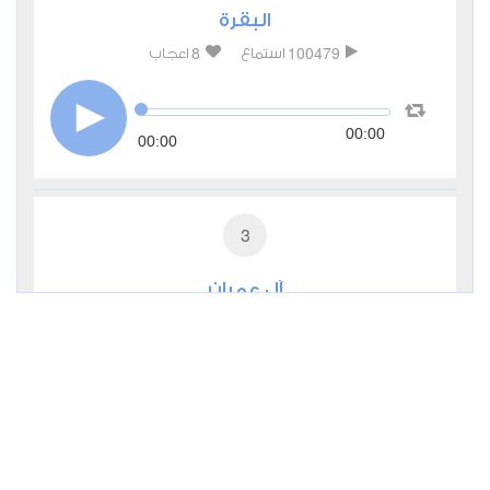
البقرة
8
100479
استماع
اعجاب
00:00
00:00
3
آل عمران
1
41173
استماع
اعجاب
00:00
00:00