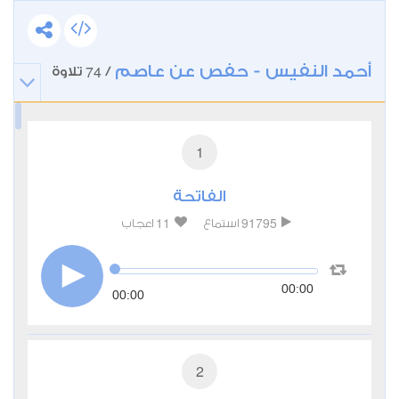
أحمد النفيس - حفص عن عاصم
74
/
تلاوة
1
الفاتحة
11
91795
استماع
اعجاب
00:00
00:00
2