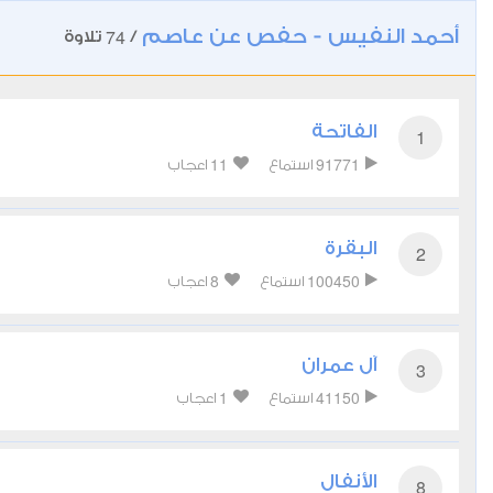
أحمد النفيس - حفص عن عاصم
74
/
تلاوة
الفاتحة
1
11
91771
استماع
اعجاب
البقرة
2
8
100450
استماع
اعجاب
آل عمران
3
1
41150
استماع
اعجاب
الأنفال
8