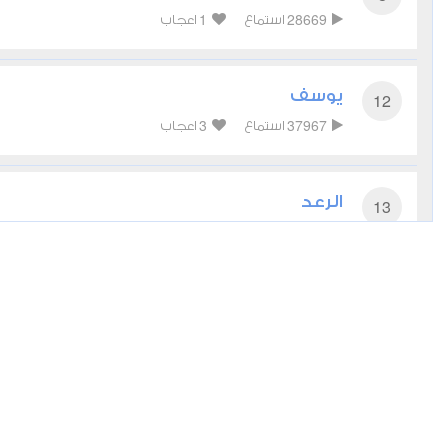
1
28669
استماع
اعجاب
يوسف
12
3
37967
استماع
اعجاب
الرعد
13
0
28808
استماع
اعجاب
إبراهيم
14
1
23531
استماع
اعجاب
الكهف
18
4
28381
استماع
اعجاب