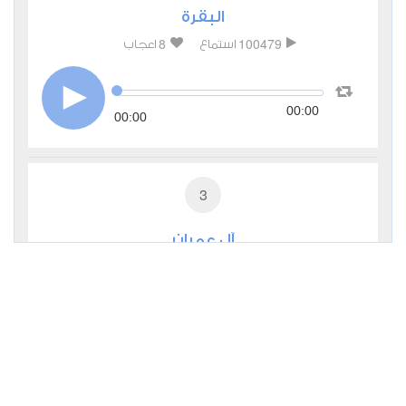
البقرة
8
100479
استماع
اعجاب
00:00
00:00
3
آل عمران
1
41171
استماع
اعجاب
00:00
00:00