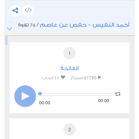
أحمد النفيس - حفص عن عاصم
74
/
تلاوة
1
الفاتحة
11
91795
استماع
اعجاب
00:00
00:00
2