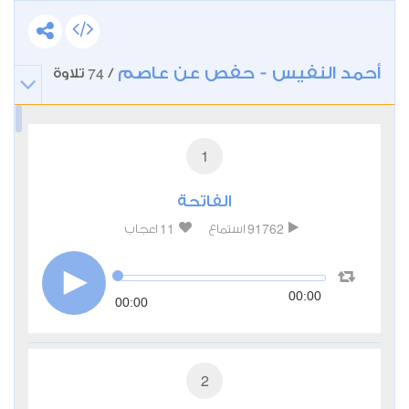
أحمد النفيس - حفص عن عاصم
74
/
تلاوة
1
الفاتحة
11
91762
استماع
اعجاب
00:00
00:00
2