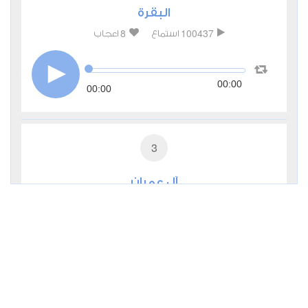
البقرة
8
100437
استماع
اعجاب
00:00
00:00
3
آل عمران
1
41148
استماع
اعجاب
00:00
00:00