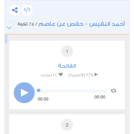
أحمد النفيس - حفص عن عاصم
74
/
تلاوة
1
الفاتحة
11
91773
استماع
اعجاب
00:00
00:00
2