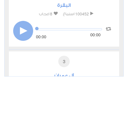
البقرة
8
100452
استماع
اعجاب
00:00
00:00
3
آل عمران
1
41151
استماع
اعجاب
00:00
00:00