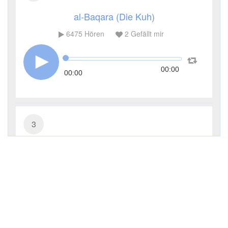
al-Baqara (Die Kuh)
6475
Hören
2
Gefällt mir
00:00
00:00
3
Āl ʿImrān (Die Sippe Imrans)
3124
Hören
0
Gefällt mir
00:00
00:00