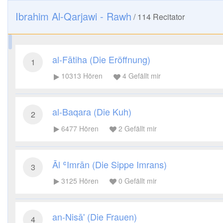
Ibrahim Al-Qarjawi - Rawh
/
114
Recitator
al-Fātiha (Die Eröffnung)
1
10313
Hören
4
Gefällt mir
al-Baqara (Die Kuh)
2
6477
Hören
2
Gefällt mir
Āl ʿImrān (Die Sippe Imrans)
3
3125
Hören
0
Gefällt mir
an-Nisā' (Die Frauen)
4