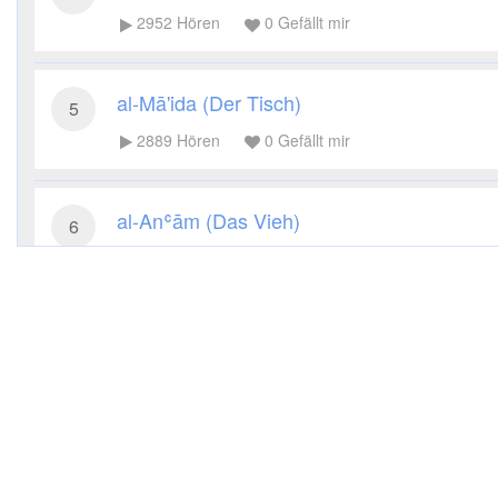
2952
Hören
0
Gefällt mir
al-Mā'ida (Der Tisch)
5
2889
Hören
0
Gefällt mir
al-Anʿām (Das Vieh)
6
2791
Hören
0
Gefällt mir
al-Aʿrāf (Die Höhen)
7
2623
Hören
0
Gefällt mir
al-Anfāl (Die Beute)
8
2859
Hören
0
Gefällt mir