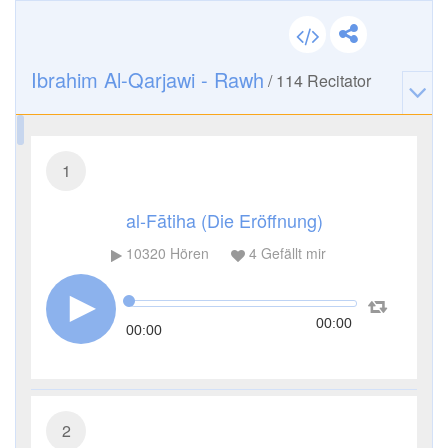
Ibrahim Al-Qarjawi - Rawh
/
114
Recitator
1
al-Fātiha (Die Eröffnung)
10320
Hören
4
Gefällt mir
00:00
00:00
2