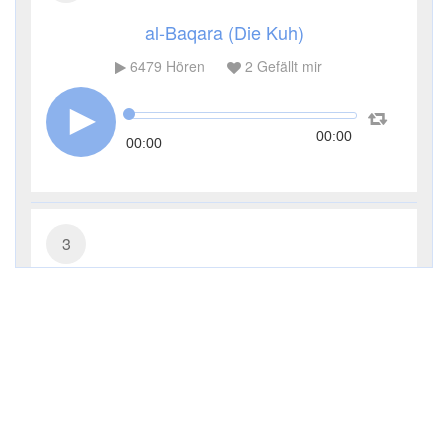
al-Baqara (Die Kuh)
6479
Hören
2
Gefällt mir
00:00
00:00
3
Āl ʿImrān (Die Sippe Imrans)
3125
Hören
0
Gefällt mir
00:00
00:00