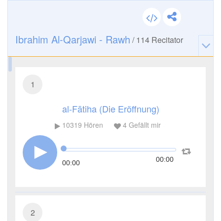
Ibrahim Al-Qarjawi - Rawh
/
114
Recitator
1
al-Fātiha (Die Eröffnung)
10319
Hören
4
Gefällt mir
00:00
00:00
2