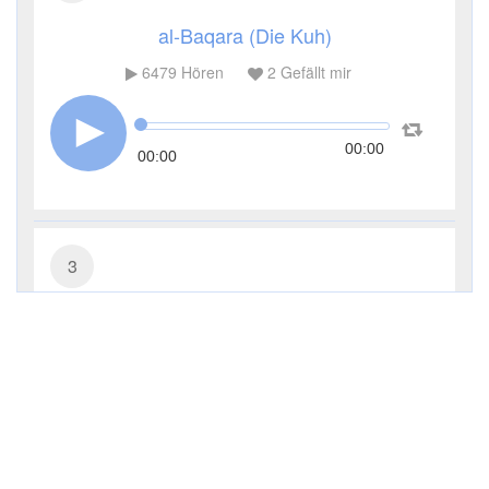
al-Baqara (Die Kuh)
6479
Hören
2
Gefällt mir
00:00
00:00
3
Āl ʿImrān (Die Sippe Imrans)
3125
Hören
0
Gefällt mir
00:00
00:00